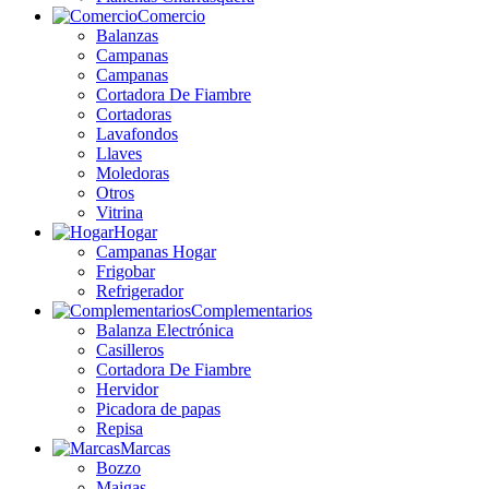
Comercio
Balanzas
Campanas
Campanas
Cortadora De Fiambre
Cortadoras
Lavafondos
Llaves
Moledoras
Otros
Vitrina
Hogar
Campanas Hogar
Frigobar
Refrigerador
Complementarios
Balanza Electrónica
Casilleros
Cortadora De Fiambre
Hervidor
Picadora de papas
Repisa
Marcas
Bozzo
Maigas