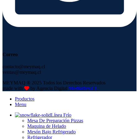
Correo
contacto@meymaq.cl
ventas@meymaq.cl
MEYMAQ ® 2025 Todos los Derechos Reservados
made with
by Agencia Digital
MediaDev.CL
Productos
Menu
Línea Frío
Mesa De Preparación Pizzas
Maquina de Helado
Mesón Bajo Refrigerado
Refrigerador