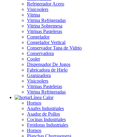
Refrigerador Acero
Visicoolers
Vitrina
Vitrina Refrigeradas
Vitrina Sobremesa
Vitrinas Pasteleras
Congelador
Congelador Vertical
Conservador Tapa de Vidrio
Conservadora
Cooler
Dispensador De Jugos
Fabricadora de Hielo
Granizadora
Visicoolers
Vitrinas Pasteleras
Vitrina Refrigeradas
Línea Calor
Hornos
Anafes Industriales
Asador de Pollos
Cocinas Industriales
Freidoras Industriales
Hornos
Planchas Churrasquera