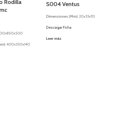
 Rodilla
S004 Ventus
Amc
Dimensiones (Mm):
20x33x113
R
Descargar Ficha
00x850x500
Leer más
mm):
400x350x140