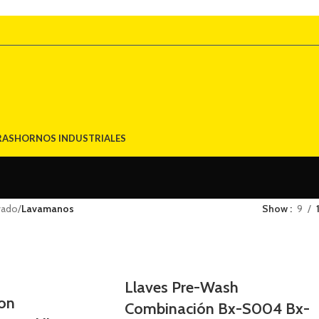
RAS
HORNOS INDUSTRIALES
vado
/
Lavamanos
Show
9
Llaves Pre-Wash
on
Combinación Bx-S004 Bx-