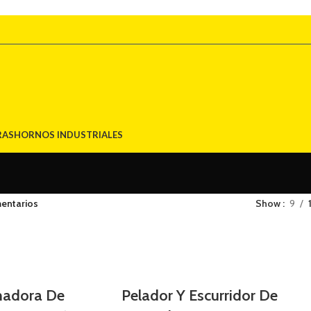
RAS
HORNOS INDUSTRIALES
entarios
Show
9
madora De
Pelador Y Escurridor De