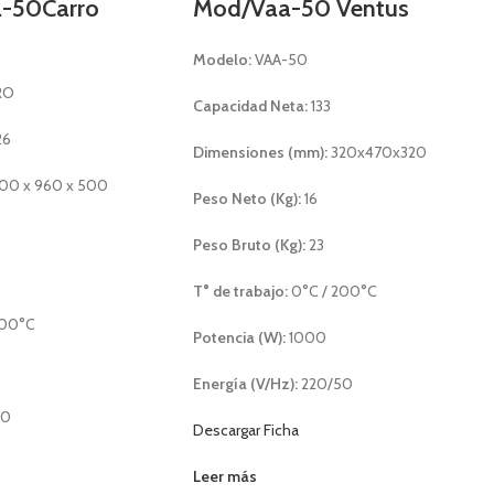
a-50Carro
Mod/Vaa-50 Ventus
Modelo:
VAA-50
RO
Capacidad Neta:
133
26
Dimensiones (mm):
320x470x320
00 x 960 x 500
Peso Neto (Kg):
16
Peso Bruto (Kg):
23
T° de trabajo:
0°C / 200°C
200°C
Potencia (W):
1000
Energía (V/Hz):
220/50
50
Descargar Ficha
Leer más