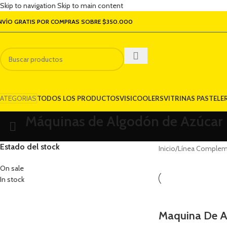
Skip to navigation
Skip to main content
NVÍO GRATIS POR COMPRAS SOBRE $350.000
ATEGORIAS
TODOS LOS PRODUCTOS
VISICOOLERS
VITRINAS PASTELE
Máquinas de Algodón de Azúcar
Estado del stock
Inicio
/
Línea Complem
On sale
In stock
Maquina De A