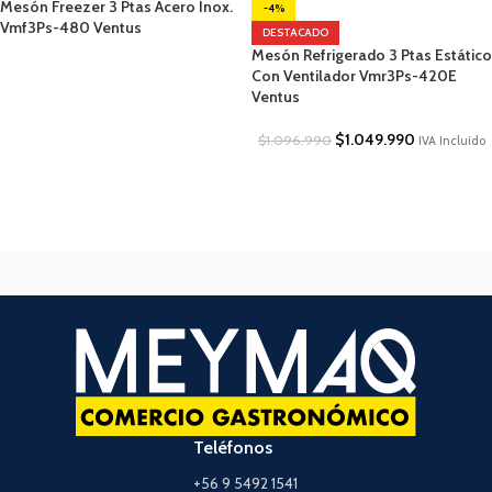
Mesón Freezer 3 Ptas Acero Inox.
-4%
Vmf3Ps-480 Ventus
DESTACADO
Mesón Refrigerado 3 Ptas Estático
Con Ventilador Vmr3Ps-420E
Ventus
$
1.049.990
$
1.096.990
IVA Incluido
Teléfonos
+56 9 5492 1541