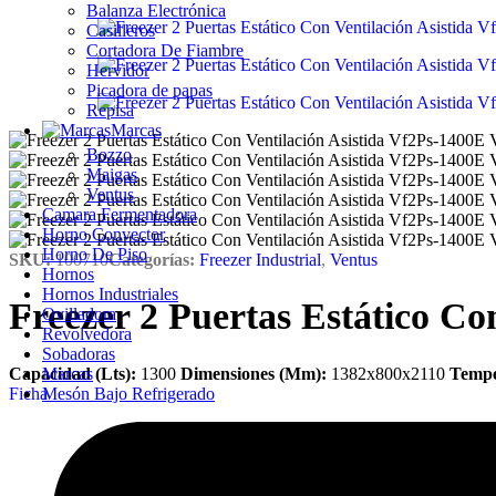
Balanza Electrónica
Casilleros
Cortadora De Fiambre
Hervidor
Picadora de papas
Repisa
Marcas
Bozzo
Maigas
Ventus
Camara Fermentadora
Horno Convector
Horno De Piso
SKU:
100710
Categorías:
Freezer Industrial
,
Ventus
Hornos
Hornos Industriales
Freezer 2 Puertas Estático Co
Ovilladora
Revolvedora
Sobadoras
Marcas
Capacidad (Lts):
1300
Dimensiones (Mm):
1382x800x2110
Tempe
Mesón Bajo Refrigerado
Ficha