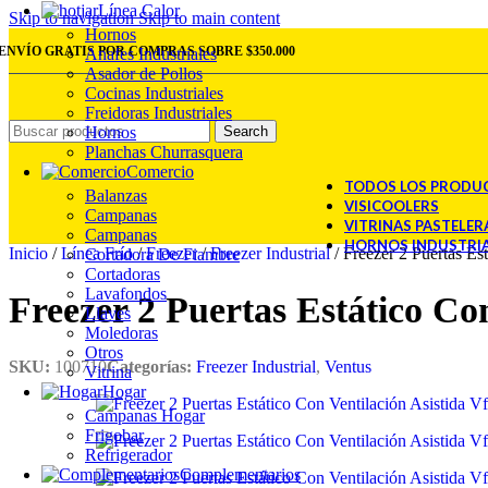
Línea Calor
Skip to navigation
Skip to main content
Hornos
ENVÍO GRATIS POR COMPRAS SOBRE $350.000
Anafes Industriales
Asador de Pollos
Cocinas Industriales
Freidoras Industriales
Hornos
Search
Planchas Churrasquera
Comercio
TODOS LOS PRODU
Balanzas
VISICOOLERS
Campanas
VITRINAS PASTELER
Campanas
HORNOS INDUSTRI
Inicio
/
Línea Frío
/
Freezer
/
Freezer Industrial
/
Freezer 2 Puertas Es
Cortadora De Fiambre
Cortadoras
Lavafondos
Freezer 2 Puertas Estático Co
Llaves
Moledoras
Otros
SKU:
100710
Categorías:
Freezer Industrial
,
Ventus
Vitrina
Hogar
Campanas Hogar
Frigobar
Refrigerador
Complementarios