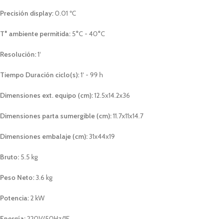
Precisión display:
0.01 ºC
T° ambiente permitida:
5°C - 40°C
Resolución:
1‘
Tiempo Duración ciclo(s):
1‘ - 99 h
Dimensiones ext. equipo (cm):
12.5x14.2x36
Dimensiones parta sumergible (cm):
11.7x11x14.7
Dimensiones embalaje (cm):
31x44x19
Bruto:
5.5 kg
Peso Neto:
3.6 kg
Potencia:
2 kW
Energía:
220V/50Hz/1F