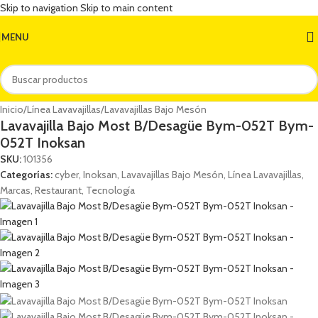
Skip to navigation
Skip to main content
MENU
Inicio
/
Línea Lavavajillas
/
Lavavajillas Bajo Mesón
Lavavajilla Bajo Most B/Desagüe Bym-052T Bym-
052T Inoksan
SKU:
101356
Categorías:
cyber
,
Inoksan
,
Lavavajillas Bajo Mesón
,
Línea Lavavajillas
,
Marcas
,
Restaurant
,
Tecnología