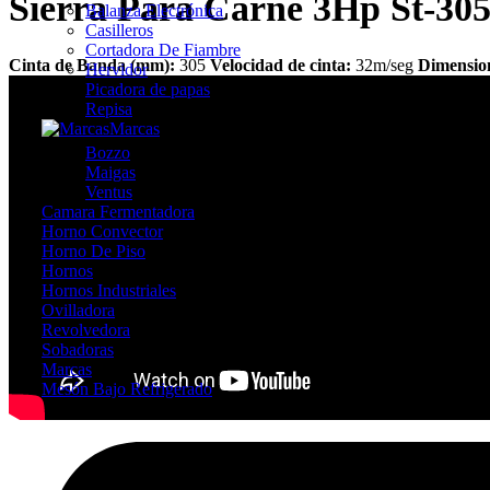
Sierra Para Carne 3Hp St-305
Balanza Electrónica
Casilleros
Cortadora De Fiambre
Cinta de Banda (mm):
305
Velocidad de cinta:
32m/seg
Dimension
Hervidor
Picadora de papas
Repisa
Marcas
Bozzo
Maigas
Ventus
Camara Fermentadora
Horno Convector
Horno De Piso
Hornos
Hornos Industriales
Ovilladora
Revolvedora
Sobadoras
Marcas
Mesón Bajo Refrigerado