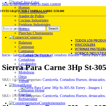
Línea Calor
Skip to navigation
Skip to main content
Hornos
ENVÍO GRATIS POR COMPRAS SOBRE $350.000
Anafes Industriales
Asador de Pollos
Cocinas Industriales
Freidoras Industriales
Hornos
Search
Planchas Churrasquera
Comercio
TODOS LOS PRODU
Balanzas
VISICOOLERS
Campanas
VITRINAS PASTELER
Campanas
HORNOS INDUSTRI
Inicio
/
Línea Complementarios
/
Cortadora Huesos
/
Sierra Para Car
Cortadora De Fiambre
Cortadoras
Lavafondos
Sierra Para Carne 3Hp St-305
Llaves
Moledoras
Otros
SKU:
100569
Categorías:
Carnicería
,
Cortadora Huesos
,
destacados
,
Vitrina
Hogar
Campanas Hogar
Frigobar
SKU:
100569
Categorías:
Carnicería
,
Cortadora Huesos
,
destacados
,
Refrigerador
Complementarios