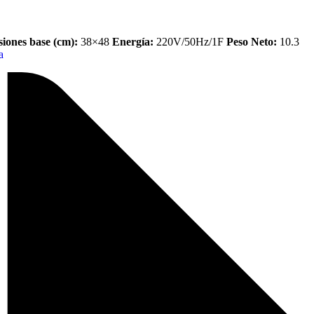
iones base (cm):
38×48
Energía:
220V/50Hz/1F
Peso Neto:
10.3
a