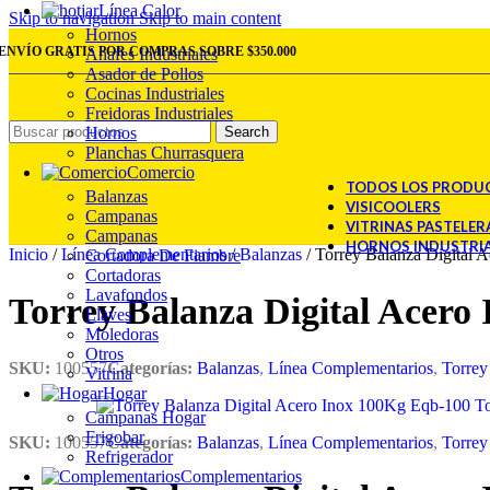
Línea Calor
Skip to navigation
Skip to main content
Hornos
ENVÍO GRATIS POR COMPRAS SOBRE $350.000
Anafes Industriales
Asador de Pollos
Cocinas Industriales
Freidoras Industriales
Hornos
Search
Planchas Churrasquera
Comercio
TODOS LOS PRODU
Balanzas
VISICOOLERS
Campanas
VITRINAS PASTELER
Campanas
HORNOS INDUSTRI
Inicio
/
Línea Complementarios
/
Balanzas
/
Torrey Balanza Digital 
Cortadora De Fiambre
Cortadoras
Lavafondos
Torrey Balanza Digital Acero
Llaves
Moledoras
Otros
SKU:
100557
Categorías:
Balanzas
,
Línea Complementarios
,
Torrey
Vitrina
Hogar
Campanas Hogar
Frigobar
SKU:
100557
Categorías:
Balanzas
,
Línea Complementarios
,
Torrey
Refrigerador
Complementarios