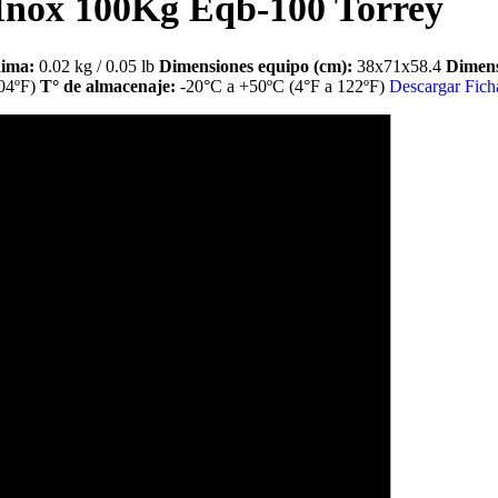
 Inox 100Kg Eqb-100 Torrey
nima:
0.02 kg / 0.05 lb
Dimensiones equipo (cm):
38x71x58.4
Dimens
104ºF)
T° de almacenaje:
-20°C a +50ºC (4°F a 122ºF)
Descargar Fich