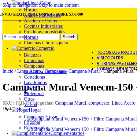
Línea Calor
Skip to navigation
Skip to main content
Hornos
ENVÍO GRATIS POR COMPRAS SOBRE $350.000
Anafes Industriales
Asador de Pollos
Cocinas Industriales
Freidoras Industriales
Hornos
Search
Planchas Churrasquera
Comercio
TODOS LOS PRODU
Balanzas
VISICOOLERS
Campanas
VITRINAS PASTELER
Campanas
HORNOS INDUSTRI
Inicio
/
Línea Acero
/
Campanas
/
Campana Mural
/
Campana Mural V
Cortadora De Fiambre
Cortadoras
Lavafondos
Campana Mural Venecm-150 +
Llaves
Moledoras
Otros
SKU:
101195
Categorías:
Campana Mural
,
compuesto
,
Línea Acero
,
Vitrina
Destacado
Hogar
Campanas Hogar
Frigobar
Refrigerador
Complementarios