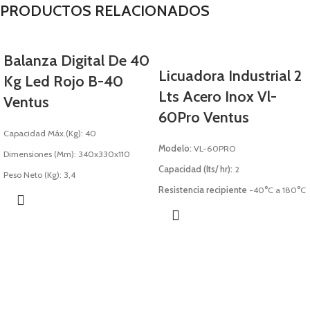
PRODUCTOS RELACIONADOS
Balanza Digital De 40
Licuadora Industrial 2
Kg Led Rojo B-40
Lts Acero Inox Vl-
Ventus
60Pro Ventus
Capacidad Máx.(Kg): 40
Modelo:
VL-60PRO
Dimensiones (Mm): 340x330x110
Capacidad (lts/ hr):
2
Peso Neto (Kg): 3,4
Resistencia recipiente
-40°C a 180°C
Peso Bruto (Kg): 3,6
Velocidad (Min / Max)
16.000 /
Descargar Ficha
29.000 (rpm)
Largo cable (mts.)
1,8
Dimensiones (mm)
432x200x230
Potencia (w)
1500
Energía
220V / 50Hz