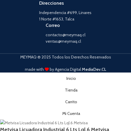
Direcciones
Independencia #699, Linares
1 Norte #1653, Talca
Correo
contacto@meymaq.cl
ventas@meymaq.cl
MEYMAQ ® 2025 Todos los Derechos Reservados
made with
by Agencia Digital
MediaDev.CL
Inicio
Tienda
Carrito
Mi Cuenta
Metvisa Licuadora Industrial 6 Lts Lql.6 Metvisa