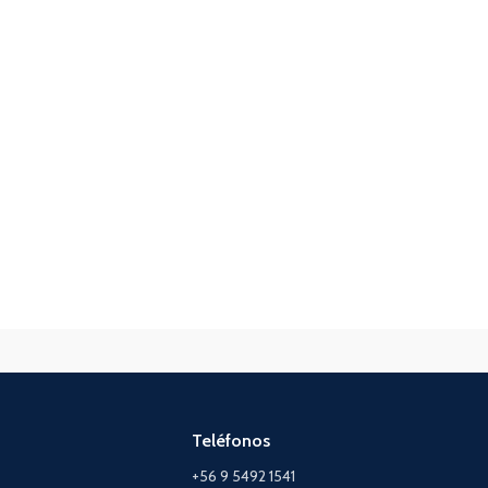
Peso Bruto (kg)
5,2
Descargar Ficha
Teléfonos
+56 9 5492 1541